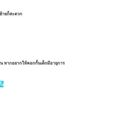
ย้ายก็สะดวก
ั้น หากอยากให้คอกกั้นเด็กมีอายุการ
้น