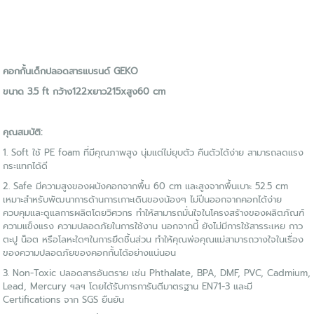
คอกกั้นเด็กปลอดสารแบรนด์ GEKO
ขนาด 3.5 ft กว้าง122xยาว215xสูง60 cm
คุณสมบัติ:
1. Soft ใช้ PE foam ที่มีคุณภาพสูง นุ่มแต่ไม่ยุบตัว คืนตัวได้ง่าย สามารถลดแรง
กระแทกได้ดี
2. Safe มีความสูงของผนังคอกจากพื้น 60 cm และสูงจากพื้นเบาะ 52.5 cm
เหมาะสำหรับพัฒนาการด้านการเกาะเดินของน้องๆ ไม่ปีนออกจากคอกได้ง่าย
ควบคุมและดูแลการผลิตโดยวิศวกร ทำให้สามารถมั่นใจในโครงสร้างของผลิตภัณฑ์
ความแข็งแรง ความปลอดภัยในการใช้งาน นอกจากนี้ ยังไม่มีการใช้สารระเหย กาว
ตะปู น็อต หรือโลหะใดๆในการยึดชิ้นส่วน ทำให้คุณพ่อคุณแม่สามารถวางใจในเรื่อง
ของความปลอดภัยของคอกกั้นได้อย่างแน่นอน
3. Non-Toxic ปลอดสารอันตราย เช่น Phthalate, BPA, DMF, PVC, Cadmium,
Lead, Mercury ฯลฯ โดยได้รับการการันตีมาตรฐาน EN71-3 และมี
Certifications จาก SGS ยืนยัน