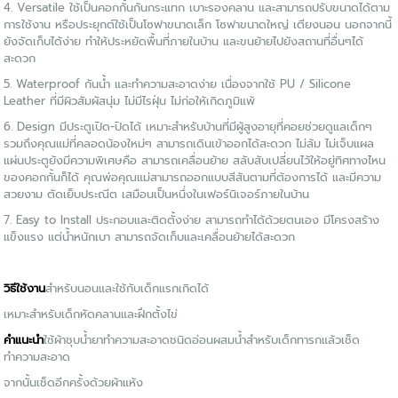
4. Versatile ใช้เป็นคอกกั้นกันกระแทก เบาะรองคลาน และสามารถปรับขนาดได้ตาม
การใช้งาน หรือประยุกต์ใช้เป็นโซฟาขนาดเล็ก โซฟาขนาดใหญ่ เตียงนอน นอกจากนี้
ยังจัดเก็บได้ง่าย ทำให้ประหยัดพื้นที่ภายในบ้าน และขนย้ายไปยังสถานที่อื่นๆได้
สะดวก
5. Waterproof กันน้ำ และทำความสะอาดง่าย เนื่องจากใช้ PU / Silicone
Leather ที่มีผิวสัมผัสนุ่ม ไม่มีไรฝุ่น ไม่ก่อให้เกิดภูมิแพ้
6. Design มีประตูเปิด-ปิดได้ เหมาะสำหรับบ้านที่มีผู้สูงอายุที่คอยช่วยดูแลเด็กๆ
รวมถึงคุณแม่ที่คลอดน้องใหม่ๆ สามารถเดินเข้าออกได้สะดวก ไม่ล้ม ไม่เจ็บแผล
แผ่นประตูยังมีความพิเศษคือ สามารถเคลื่อนย้าย สลับสับเปลี่ยนไว้ให้อยู่ทิศทางไหน
ของคอกกั้นก็ได้ คุณพ่อคุณแม่สามารถออกแบบสีสันตามที่ต้องการได้ และมีความ
สวยงาม ตัดเย็บประณีต เสมือนเป็นหนึ่งในเฟอร์นิเจอร์ภายในบ้าน
7. Easy to Install ประกอบและติดตั้งง่าย สามารถทำได้ด้วยตนเอง มีโครงสร้าง
แข็งแรง แต่น้ำหนักเบา สามารถจัดเก็บและเคลื่อนย้ายได้สะดวก
วิธีใช้งาน
สำหรับนอนและใช้กับเด็กแรกเกิดได้
เหมาะสำหรับเด็กหัดคลานและฝึกตั้งไข่
คำแนะนำ
ใช้ผ้าชุบน้ำยาทำความสะอาดชนิดอ่อนผสมน้ำสำหรับเด็กทารกแล้วเช็ด
ทำความสะอาด
จากนั้นเช็ดอีกครั้งด้วยผ้าแห้ง