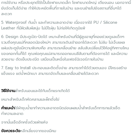
การใช้งาน หรือประยุกต์ใช้เป็นโซฟาขนาดเล็ก โซฟาขนาดใหญ่ เตียงนอน นอกจากนี้
ยังจัดเก็บได้ง่าย ทำให้ประหยัดพื้นที่ภายในบ้าน และขนย้ายไปยังสถานที่อื่นๆได้
สะดวก
5. Waterproof กันน้ำ และทำความสะอาดง่าย เนื่องจากใช้ PU / Silicone
Leather ที่มีผิวสัมผัสนุ่ม ไม่มีไรฝุ่น ไม่ก่อให้เกิดภูมิแพ้
6. Design มีประตูเปิด-ปิดได้ เหมาะสำหรับบ้านที่มีผู้สูงอายุที่คอยช่วยดูแลเด็กๆ
รวมถึงคุณแม่ที่คลอดน้องใหม่ๆ สามารถเดินเข้าออกได้สะดวก ไม่ล้ม ไม่เจ็บแผล
แผ่นประตูยังมีความพิเศษคือ สามารถเคลื่อนย้าย สลับสับเปลี่ยนไว้ให้อยู่ทิศทางไหน
ของคอกกั้นก็ได้ คุณพ่อคุณแม่สามารถออกแบบสีสันตามที่ต้องการได้ และมีความ
สวยงาม ตัดเย็บประณีต เสมือนเป็นหนึ่งในเฟอร์นิเจอร์ภายในบ้าน
7. Easy to Install ประกอบและติดตั้งง่าย สามารถทำได้ด้วยตนเอง มีโครงสร้าง
แข็งแรง แต่น้ำหนักเบา สามารถจัดเก็บและเคลื่อนย้ายได้สะดวก
วิธีใช้งาน
สำหรับนอนและใช้กับเด็กแรกเกิดได้
เหมาะสำหรับเด็กหัดคลานและฝึกตั้งไข่
คำแนะนำ
ใช้ผ้าชุบน้ำยาทำความสะอาดชนิดอ่อนผสมน้ำสำหรับเด็กทารกแล้วเช็ด
ทำความสะอาด
จากนั้นเช็ดอีกครั้งด้วยผ้าแห้ง
ข้อควรระวัง
หลีกเลี่ยงจากของมีคม