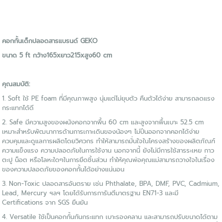
คอกกั้นเด็กปลอดสารแบรนด์ GEKO
ขนาด 5 ft กว้าง165xยาว215xสูง60 cm
คุณสมบัติ:
1. Soft ใช้ PE foam ที่มีคุณภาพสูง นุ่มแต่ไม่ยุบตัว คืนตัวได้ง่าย สามารถลดแรง
กระแทกได้ดี
2. Safe มีความสูงของผนังคอกจากพื้น 60 cm และสูงจากพื้นเบาะ 52.5 cm
เหมาะสำหรับพัฒนาการด้านการเกาะเดินของน้องๆ ไม่ปีนออกจากคอกได้ง่าย
ควบคุมและดูแลการผลิตโดยวิศวกร ทำให้สามารถมั่นใจในโครงสร้างของผลิตภัณฑ์
ความแข็งแรง ความปลอดภัยในการใช้งาน นอกจากนี้ ยังไม่มีการใช้สารระเหย กาว
ตะปู น็อต หรือโลหะใดๆในการยึดชิ้นส่วน ทำให้คุณพ่อคุณแม่สามารถวางใจในเรื่อง
ของความปลอดภัยของคอกกั้นได้อย่างแน่นอน
3. Non-Toxic ปลอดสารอันตราย เช่น Phthalate, BPA, DMF, PVC, Cadmium,
Lead, Mercury ฯลฯ โดยได้รับการการันตีมาตรฐาน EN71-3 และมี
Certifications จาก SGS ยืนยัน
4. Versatile ใช้เป็นคอกกั้นกันกระแทก เบาะรองคลาน และสามารถปรับขนาดได้ตาม