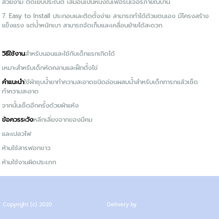
สวยงาม ตัดเย็บประณีต เสมือนเป็นหนึ่งในเฟอร์นิเจอร์ภายในบ้าน
7. Easy to Install ประกอบและติดตั้งง่าย สามารถทำได้ด้วยตนเอง มีโครงสร้าง
แข็งแรง แต่น้ำหนักเบา สามารถจัดเก็บและเคลื่อนย้ายได้สะดวก
วิธีใช้งาน
สำหรับนอนและใช้กับเด็กแรกเกิดได้
เหมาะสำหรับเด็กหัดคลานและฝึกตั้งไข่
คำแนะนำ
ใช้ผ้าชุบน้ำยาทำความสะอาดชนิดอ่อนผสมน้ำสำหรับเด็กทารกแล้วเช็ด
ทำความสะอาด
จากนั้นเช็ดอีกครั้งด้วยผ้าแห้ง
ข้อควรระวัง
หลีกเลี่ยงจากของมีคม
และเปลวไฟ
ห้ามใช้สารฟอกขาว
ห้ามใช้งานผิดประเภท
Copyright (c) 2020
Delivery