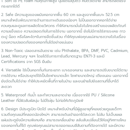
1. Soft ใช้ PE foam ที่มีคุณภาพสูง นุ่มแต่ไม่ยุบตัว คืนตัวได้ง่าย สามารถลดแรง
กระแทกได้ดี
2. Safe มีความสูงของผนังคอกจากพื้น 60 cm และสูงจากพื้นเบาะ 52.5 cm
เหมาะสำหรับพัฒนาการด้านการเกาะเดินของน้องๆ ไม่ปีนออกจากคอกได้ง่าย
ควบคุมและดูแลการผลิตโดยวิศวกร ทำให้สามารถมั่นใจในโครงสร้างของผลิตภัณฑ์
ความแข็งแรง ความปลอดภัยในการใช้งาน นอกจากนี้ ยังไม่มีการใช้สารระเหย กาว
ตะปู น็อต หรือโลหะใดๆในการยึดชิ้นส่วน ทำให้คุณพ่อคุณแม่สามารถวางใจในเรื่อง
ของความปลอดภัยของคอกกั้นได้อย่างแน่นอน
3. Non-Toxic ปลอดสารอันตราย เช่น Phthalate, BPA, DMF, PVC, Cadmium,
Lead, Mercury ฯลฯ โดยได้รับการการันตีมาตรฐาน EN71-3 และมี
Certifications จาก SGS ยืนยัน
4. Versatile ใช้เป็นคอกกั้นกันกระแทก เบาะรองคลาน และสามารถปรับขนาดได้ตาม
การใช้งาน หรือประยุกต์ใช้เป็นโซฟาขนาดเล็ก โซฟาขนาดใหญ่ เตียงนอน นอกจากนี้
ยังจัดเก็บได้ง่าย ทำให้ประหยัดพื้นที่ภายในบ้าน และขนย้ายไปยังสถานที่อื่นๆได้
สะดวก
5. Waterproof กันน้ำ และทำความสะอาดง่าย เนื่องจากใช้ PU / Silicone
Leather ที่มีผิวสัมผัสนุ่ม ไม่มีไรฝุ่น ไม่ก่อให้เกิดภูมิแพ้
6. Design มีประตูเปิด-ปิดได้ เหมาะสำหรับบ้านที่มีผู้สูงอายุที่คอยช่วยดูแลเด็กๆ
รวมถึงคุณแม่ที่คลอดน้องใหม่ๆ สามารถเดินเข้าออกได้สะดวก ไม่ล้ม ไม่เจ็บแผล
แผ่นประตูยังมีความพิเศษคือ สามารถเคลื่อนย้าย สลับสับเปลี่ยนไว้ให้อยู่ทิศทางไหน
ของคอกกั้นก็ได้ คุณพ่อคุณแม่สามารถออกแบบสีสันตามที่ต้องการได้ และมีความ